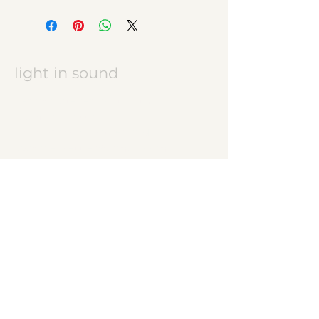
light in sound
Keramikatelier licht in ton
Jasmine Wettler
9472 Grabs / Switzerland
jasmine.wettler@gmail.com
+41 79 843 17 32
pottery, ceramics
JW logo
start
ceramic works
children's ceramics
utility ceramics
pendant lights