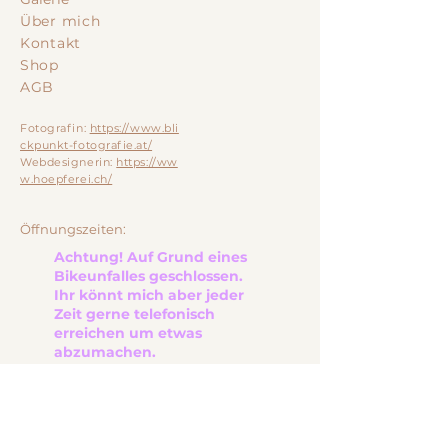
Über mich
Kontakt
Shop
AGB
Fotografin:
https://www.bli
ckpunkt-fotografie.at/
Webdesignerin:
https://ww
w.hoepferei.ch/
Öffnungszeiten:
Achtung! Auf Grund eines
Bikeunfalles geschlossen.
Ihr könnt mich aber jeder
Zeit gerne telefonisch
erreichen um etwas
abzumachen.
Montag: 8:30-11:00Uhr
Dienstag: Geschlossen
Mittwoch: Geschlossen
Donnerstag: 8:30-11:00 Uhr
Freitag: 8:30-11:00 Uhr