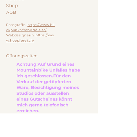
Shop
AGB
Fotografin:
https://www.bli
ckpunkt-fotografie.at/
Webdesignerin:
https://ww
w.hoepferei.ch/
Öffnungszeiten:
Achtung!
Auf Grund eines
Mountainbike Unfalles habe
ich geschlossen.
Für den
Verkauf der getöpferten
Ware, Besichtigung meines
Studios oder ausstellen
eines Gutscheines
könnt
mich gerne telefonisch
erreichen.
Montag: 8:30-11:00Uhr
Dienstag: Geschlossen
Mittwoch: Geschlossen
Donnerstag: 8:30-11:00 Uhr