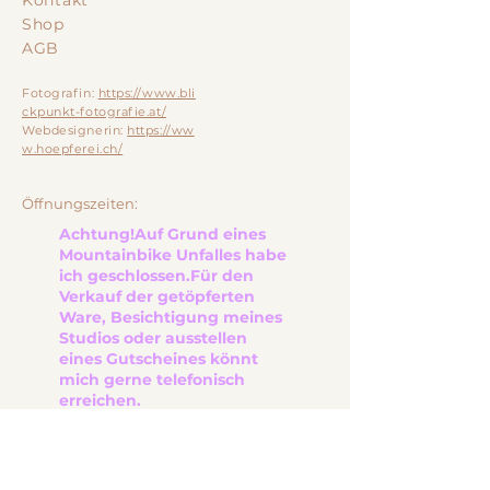
Kontakt
Shop
AGB
Fotografin:
https://www.bli
ckpunkt-fotografie.at/
Webdesignerin:
https://ww
w.hoepferei.ch/
Öffnungszeiten:
Achtung!
Auf Grund eines
Mountainbike Unfalles habe
ich geschlossen.
Für den
Verkauf der getöpferten
Ware, Besichtigung meines
Studios oder ausstellen
eines Gutscheines
könnt
mich gerne telefonisch
erreichen.
Montag: 8:30-11:00Uhr
Dienstag: Geschlossen
Mittwoch: Geschlossen
Donnerstag: 8:30-11:00 Uhr