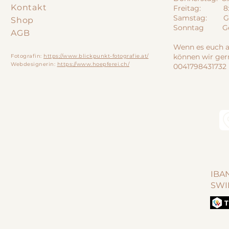
Kontakt
Freitag: 8:3
Samstag: Ge
Shop
Sonntag Ges
AGB
Wenn es euch a
können wir ger
Fotografin:
https://www.blickpunkt-fotografie.at/
Webdesignerin:
https://www.hoepferei.ch/
0041798431732
IBAN
SWI