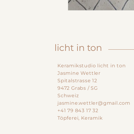
licht in ton
Keramikstudio licht in ton
Jasmine Wettler
Spitalstrasse 12
9472 Grabs / SG
Schweiz
jasmine.wettler@gmail.com
+41 79 843 17 32
Töpferei, Keramik