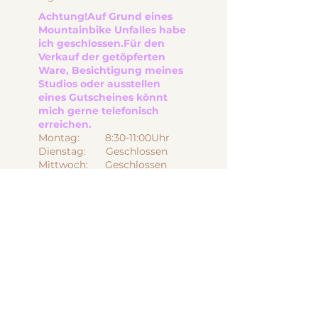
Achtung!
Auf Grund eines
Mountainbike Unfalles habe
ich geschlossen.
Für den
Verkauf der getöpferten
Ware, Besichtigung meines
Studios oder ausstellen
eines Gutscheines
könnt
mich gerne telefonisch
erreichen.
Montag: 8:30-11:00Uhr
Dienstag: Geschlossen
Mittwoch: Geschlossen
Donnerstag: 8:30-11:00 Uhr
Freitag: 8:30-11:00 Uhr
Samstag: Geschlossen
Sonntag Geschlossen
Wenn es euch an den
Öffnungszeiten nicht geht,
können wir gerne telefonisch
etwas abmachen.
0041798431732