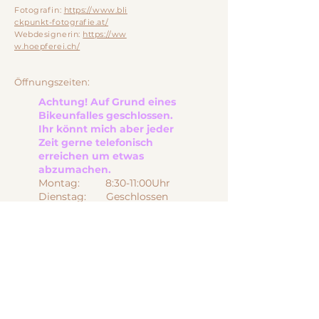
Fotografin:
https://www.bli
ckpunkt-fotografie.at/
Webdesignerin:
https://ww
w.hoepferei.ch/
Öffnungszeiten:
Achtung! Auf Grund eines
Bikeunfalles geschlossen.
Ihr könnt mich aber jeder
Zeit gerne telefonisch
erreichen um etwas
abzumachen.
Montag: 8:30-11:00Uhr
Dienstag: Geschlossen
Mittwoch: Geschlossen
Donnerstag: 8:30-11:00 Uhr
Freitag: 8:30-11:00 Uhr
Samstag: Geschlossen
Sonntag Geschlossen
Wenn es euch an den
Öffnungszeiten nicht geht,
können wir gerne telefonisch