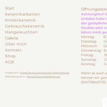
Start
Öffnungszeit
Keramikarbeiten
Achtung!
Auf 
Unfalles habe 
Kinderkeramik
der getöpfert
Gebrauchskeramik
Studios oder a
Hängeleuchten
könnt mich ger
Montag: 8:30
Galerie
Dienstag: Ge
Über mich
Mittwoch: Ge
Kontakt
Donnerstag: 8:
Freitag: 8:3
Shop
Samstag: Ge
AGB
Sonntag Ges
Wenn es euch a
Fotografin:
https://www.blickpunkt-fotografie.at/
Webdesignerin:
https://www.hoepferei.ch/
können wir ger
0041798431732